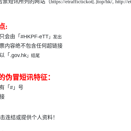
告票短讯所列的网站（
https://etraffictickot[.]top/hk/, http://
点
:
只会由「
#HKPF-eTT
」发出
票内容绝不包含任何超链接
以「
.gov.hk
」结尾
的伪冒短讯特征：
有「
#
」号
接
击连结或提供个人资料！