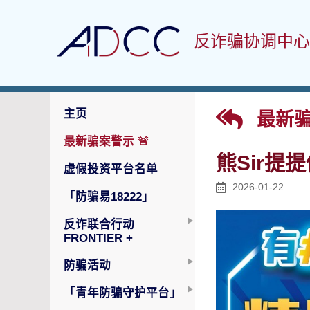
反诈骗协调中心
主页
最新骗
最新骗案警示
🚨
熊Sir提
虚假投资平台名单
2026-01-22
「防骗易18222」
反诈联合行动
FRONTIER +
防骗活动
「青年防骗守护平台」