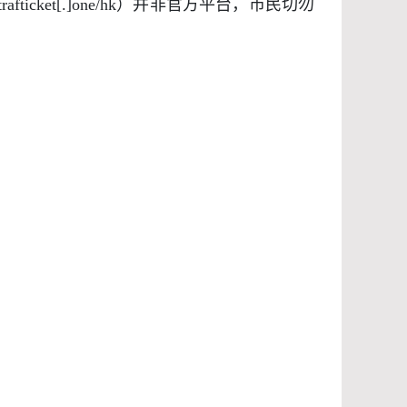
etrafticket[.]one/hk
）并非官方平台，市民切勿