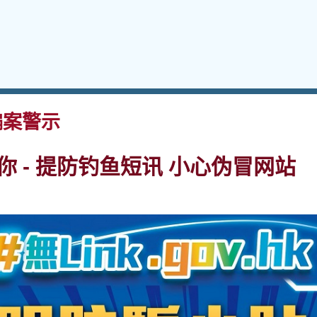
案警示
提你 - 提防钓鱼短讯 小心伪冒网站