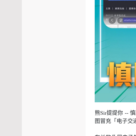
熊
Sir
提提你
--
慎
图冒充「电子交