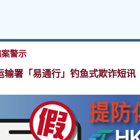
案警示
运输署「易通行」钓鱼式欺诈短讯