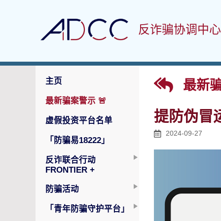
反诈骗协调中心
主页
最新骗
最新骗案警示
🚨
提防伪冒
虚假投资平台名单
2024-09-27
「防骗易18222」
反诈联合行动
FRONTIER +
防骗活动
「青年防骗守护平台」