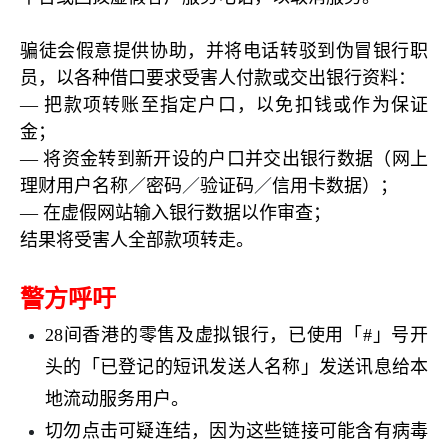
骗徒会假意提供协助，并将电话转驳到伪冒银行职
员，以各种借口要求受害人付款或交出银行资料：
—
把款项转账至指定户口，以免扣钱或作为保证
金；
—
将资金转到新开设的户口并交出银行数据（网上
理财用户名称／密码
／
验证码
／
信用卡数据）；
—
在虚假网站输入银行数据以作审查；
结果将受害人全部款项转走。
警方呼吁
28
间香港的零售及虚拟银行，已使用「
#
」号开
头的「已登记的短讯发送人名称」发送讯息给本
地流动服务用户。
切勿点击可疑连结，因为这些链接可能含有病毒