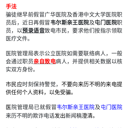
手法
骗徒继早前假冒广华医院及香港中文大学医院职
员后，近日再假冒
韦尔斯亲王医院
及
屯门医院
职
员，以
预录语音
致电市民，要求他们按指示领取
医疗文件。
医院管理局表示公立医院如需要联络病人，一般
会通过职员
亲自致电
病人，并提供相关数据以核
实双方身份。
市民应
时刻保持警觉，
不要向来历不明的来电提
供任何个人资料，以免受骗。
医
院管理局已就假冒
韦尔斯亲王医院
及
屯门医院
来历不明的欺诈电话
发出
新闻稿
澄清。