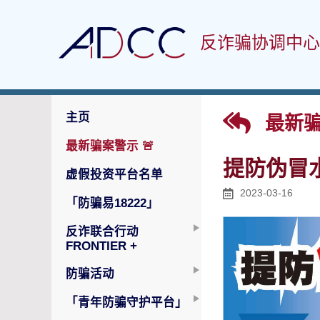
反诈骗协调中心
主页
最新骗
最新骗案警示
🚨
提防伪冒
虚假投资平台名单
2023-03-16
「防骗易18222」
反诈联合行动
FRONTIER +
防骗活动
「青年防骗守护平台」