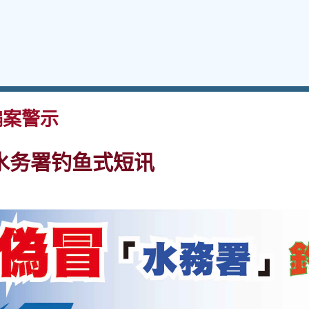
案警示
水务署钓鱼式短讯