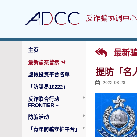
反诈骗协调中心
主页
最新骗
最新骗案警示
🚨
提防「名
虚假投资平台名单
2022-06-28
「防骗易18222」
反诈联合行动
FRONTIER +
防骗活动
「青年防骗守护平台」