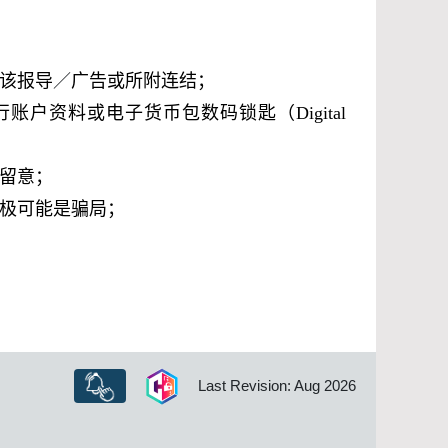
该报导
／
广告或所附连结；
行账户资料或电子货币包数码锁匙（
Digital
留意；
极可能是骗局；
Last Revision: Aug 2026