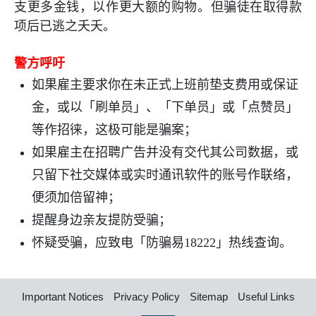
支更多金钱，以作更大额的购物。但骗徒在取得款
项后已逃之夭夭。
警方呼吁
如果雇主要求你在未正式上班前垫支费用或保证
金，或以「刷单员」、「下单员」或「点赞员」
等作招徕，这极可能是骗案；
如果雇主在招聘广告并没有交代其公司数据，或
只留下社交媒体或实时通讯软件的账号作联络，
便须加倍留神；
提醒身边亲友提防受骗；
怀疑受骗，应致电「防骗易
18222
」热线查询。
Important Notices
Privacy Policy
Sitemap
Useful Links