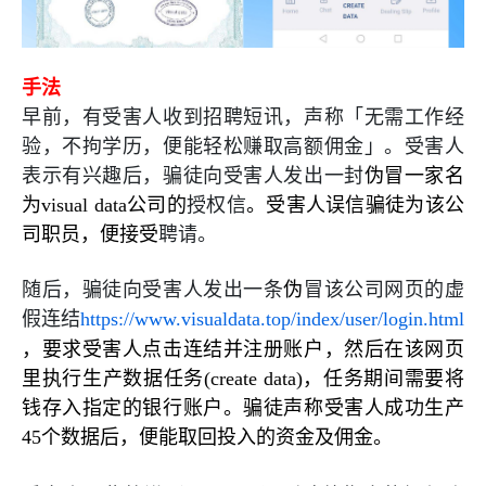
手法
早前，有受害人收到招聘短讯，声称「无需工作经
验，不拘学历，便能轻松赚取高额佣金」。受害人
表示有兴趣后，骗徒向受害人发出一封
伪冒一家名
为
visual data
公司的
授权信
。受害人误信骗徒为该公
司职员，便接受
聘请。
随后，骗徒向受害人发出一条
伪
冒该公司网页的虚
假连结
https://www.visualdata.top/index/user/login.html
，要求受害人点击连结并注册账户，然后在该网页
里执行生产数据任务
(create data)
，任务期间需要将
钱存入指定的银行账户。骗徒声称受害人成功生产
45
个数据后，便能取回投入的资金及佣金。