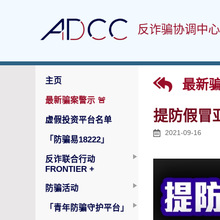
反诈骗协调中心
主页
最新骗
最新骗案警示
🚨
提防假冒亚
虚假投资平台名单
2021-09-16
「防骗易18222」
反诈联合行动
FRONTIER +
防骗活动
「青年防骗守护平台」