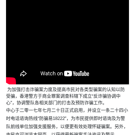
为加强打击诈骗案力度及提高市民对各类型骗案的认知以防
受骗，香港警方于商业罪案调查科辖下成立“反诈骗协调中
心”，协调警队各相关部门的打击及预防诈骗工作。
中心于二零一七年七月二十日正式启用，并设立一条二十四小
时电话谘询热线“防骗易18222”，为市民提供即时谘询及为警
队前线单位加强支援服务，以便更有效处理怀疑骗案。另外，
市民亦可浏览本网页，以获得最新骗案手法资讯及警示。