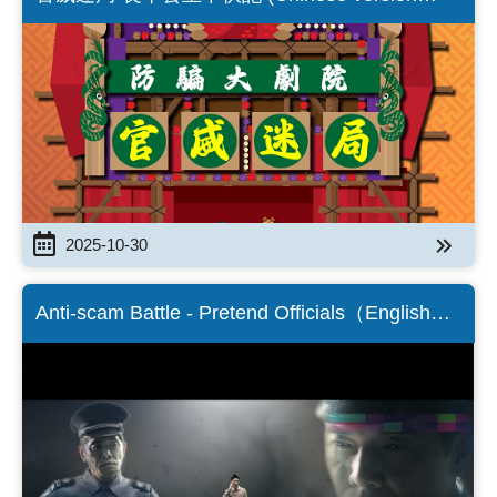
only)
2025-10-30
Anti-scam Battle - Pretend Officials（English
Version）