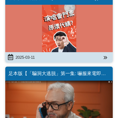
2025-03-11
足本版【「騙洞大逃脱」第一集: 嚇服來電即刻
cut線! 細路仔都識啦! 】(Chinese Version only)