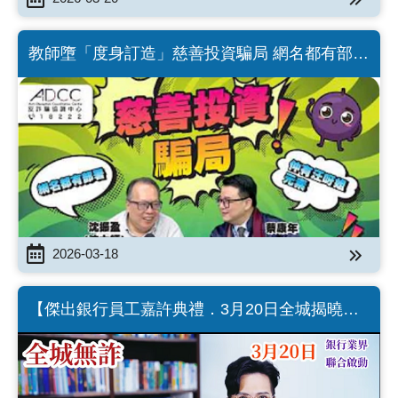
教師墮「度身訂造」慈善投資騙局 網名都有部署
｜專家拆解騙局（Chinese version only）
2026-03-18
【傑出銀行員工嘉許典禮．3月20日全城揭曉】
（Chinese version only）