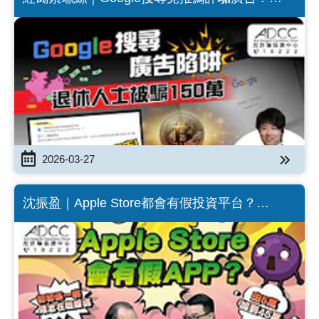
（Chinese version only）
2026-03-27
沈振盈｜Apple Store都會有假投資平台？
（Chinese version only）