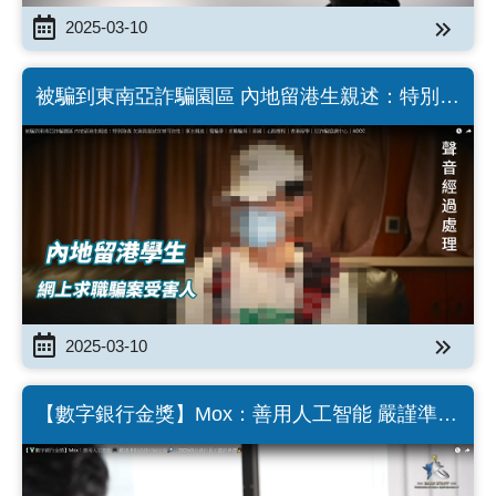
2025-03-10
被騙到東南亞詐騙園區 內地留港生親述：特別陰
森 女演員面試官增可信性｜事主親述｜電騙營｜
求職騙局｜泰國｜心路歷程｜香港留學｜反詐騙
協調中心｜ADCC (Chinese Version only)
2025-03-10
【數字銀行金獎】Mox：善用人工智能 嚴謹準則
偵測可疑交易｜2025傑出銀行員工嘉許典禮
(Chinese Version only)