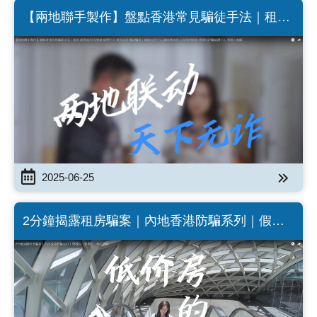
【兩地聯手製作】盤點香港常見騙徒手法｜租房
刷單返利 洗黑錢 留學中介 冒充官員 電話騙案｜
國家反詐中心 國家移民局 公安部刑偵局 香港反
詐騙協調中心 香港入境處 (Chinese Version
only)
2025-06-25
2分鐘揭露租房騙案｜內地香港防騙系列｜假房
源｜假業主｜年付陷阱 (Chinese Version only)