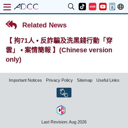
Related News
【 拘71人 • 反詐騙及洗黑錢行動「穿
雲」 • 案情簡報 】(Chinese version
only)
Important Notices
Privacy Policy
Sitemap
Useful Links
Last Revision: Aug 2026