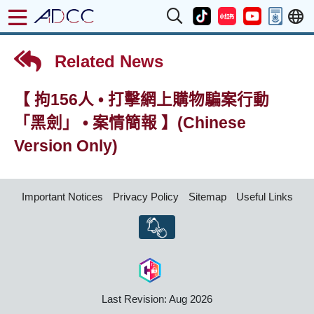
Related News
【 拘156人 • 打擊網上購物騙案行動
「黑劍」 • 案情簡報 】(Chinese
Version Only)
Important Notices
Privacy Policy
Sitemap
Useful Links
Last Revision: Aug 2026